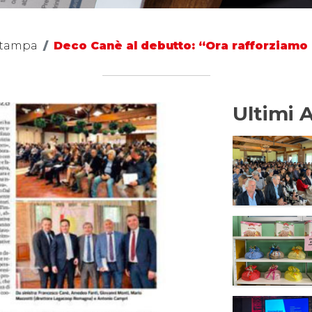
Stampa
Deco Canè al debutto: “Ora rafforziamo 
Ultimi A