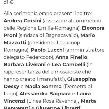
di €.
Alla cerimonia erano presenti inoltre:
Andrea Corsini
(assessore al commercio
delle Regione Emilia-Romagna),
Eleonora
Proni
(sindaca di Bagnacavallo),
Mario
Mazzotti
(presidente Legacoop
Romagna),
Paolo Lucchi
(amministratore
delegato Federcoop),
Anna Finello
,
Barbara Liverani
e
Lea Cambelli
(in
rappresentanza delle mosaiciste che
hanno creato i manufatti),
Giuseppina
Dessy
e
Nadia Somma
(Demetra di
Lugo),
Alessandra Bagnara
e
Laura
Vincenzi
(Linea Rosa Ravenna)
, Marta
Benvenuti
e
Giuseppe Libretti